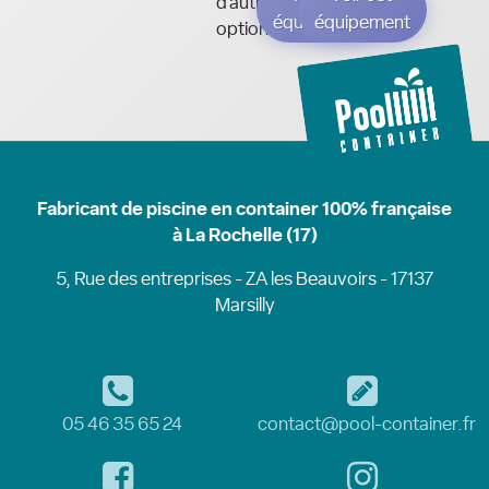
d’autres
équipement
équipement
options
Fabricant de piscine en container 100% française
à La Rochelle (17)
5, Rue des entreprises - ZA les Beauvoirs - 17137
Marsilly
05 46 35 65 24
contact@pool-container.fr