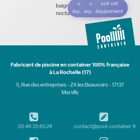
voir cet
voir cet
voir cet
baignade
équipement
équipement
équipement
nocturne.
Fabricant de piscine en container 100% française
à La Rochelle (17)
5, Rue des entreprises - ZA les Beauvoirs - 17137
Marsilly
05 46 35 65 24
contact@pool-container.fr