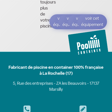
toujours
plus
de
voir cet
voir cet
voir cet
voir cet
votre
équipement
équipement
équipement
équipement
piscine.
Fabricant de piscine en container 100% française
à La Rochelle (17)
5, Rue des entreprises - ZA les Beauvoirs - 17137
Marsilly